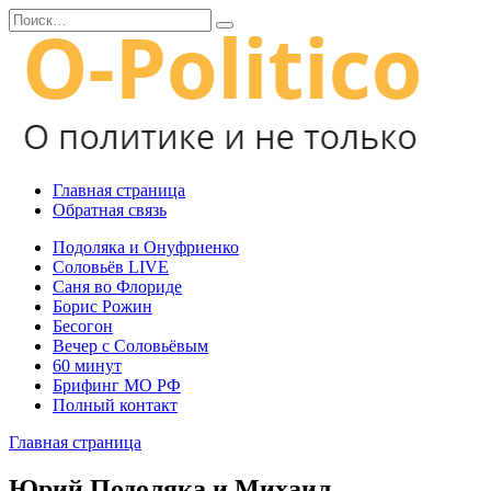
Перейти
Search
к
for:
содержанию
Главная страница
Обратная связь
Подоляка и Онуфриенко
Соловьёв LIVE
Саня во Флориде
Борис Рожин
Бесогон
Вечер с Соловьёвым
60 минут
Брифинг МО РФ
Полный контакт
Главная страница
Юрий Подоляка и Михаил