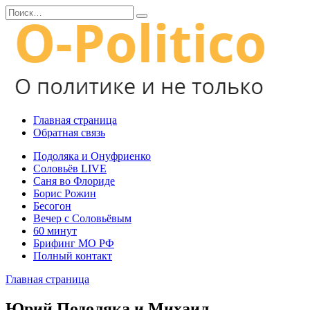
Перейти
Search
к
for:
содержанию
Главная страница
Обратная связь
Подоляка и Онуфриенко
Соловьёв LIVE
Саня во Флориде
Борис Рожин
Бесогон
Вечер с Соловьёвым
60 минут
Брифинг МО РФ
Полный контакт
Главная страница
Юрий Подоляка и Михаил