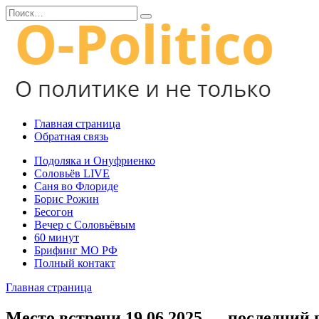
Перейти
Search
к
for:
содержанию
Главная страница
Обратная связь
Подоляка и Онуфриенко
Соловьёв LIVE
Саня во Флориде
Борис Рожин
Бесогон
Вечер с Соловьёвым
60 минут
Брифинг МО РФ
Полный контакт
Главная страница
Место встречи 19.06.2025 — последний