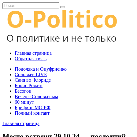
Перейти
Search
к
for:
содержанию
Главная страница
Обратная связь
Подоляка и Онуфриенко
Соловьёв LIVE
Саня во Флориде
Борис Рожин
Бесогон
Вечер с Соловьёвым
60 минут
Брифинг МО РФ
Полный контакт
Главная страница
Место встречи 29.10.24 — последний