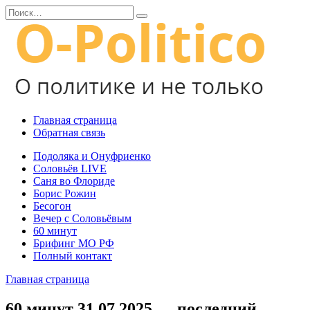
Перейти
Search
к
for:
содержанию
Главная страница
Обратная связь
Подоляка и Онуфриенко
Соловьёв LIVE
Саня во Флориде
Борис Рожин
Бесогон
Вечер с Соловьёвым
60 минут
Брифинг МО РФ
Полный контакт
Главная страница
60 минут 31.07.2025 — последний