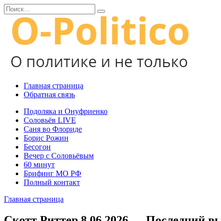
Перейти
Search
к
for:
содержанию
Главная страница
Обратная связь
Подоляка и Онуфриенко
Соловьёв LIVE
Саня во Флориде
Борис Рожин
Бесогон
Вечер с Соловьёвым
60 минут
Брифинг МО РФ
Полный контакт
Главная страница
Скотт Риттер 8.06.2026 — Последний вып