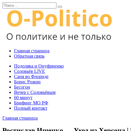
Перейти
Search
к
for:
содержанию
Главная страница
Обратная связь
Подоляка и Онуфриенко
Соловьёв LIVE
Саня во Флориде
Борис Рожин
Бесогон
Вечер с Соловьёвым
60 минут
Брифинг МО РФ
Полный контакт
Главная страница
Ростислав Ищенко — Уход из Херсона |