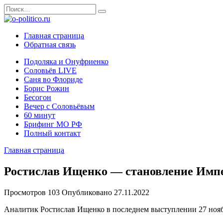
Перейти
Search
к
for:
содержанию
Главная страница
Обратная связь
Подоляка и Онуфриенко
Соловьёв LIVE
Саня во Флориде
Борис Рожин
Бесогон
Вечер с Соловьёвым
60 минут
Брифинг МО РФ
Полный контакт
Главная страница
Ростислав Ищенко — становление Импер
Просмотров
103
Опубликовано
27.11.2022
Аналитик Ростислав Ищенко в последнем выступлении 27 нояб