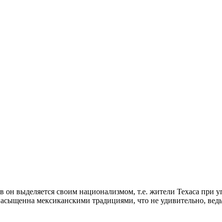
в он выделяется своим национализмом, т.е. жители Техаса при 
насыщенна мексиканскими традициями, что не удивительно, вед