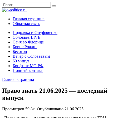
Перейти
Search
к
for:
содержанию
Главная страница
Обратная связь
Подоляка и Онуфриенко
Соловьёв LIVE
Саня во Флориде
Борис Рожин
Бесогон
Вечер с Соловьёвым
60 минут
Брифинг МО РФ
Полный контакт
Главная страница
Право знать 21.06.2025 — последний
выпуск
Просмотров
59.8к.
Опубликовано
21.06.2025
«Право знать» — телевизионная передача на канале ТВЦ,