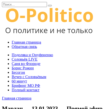
Перейти
Search
к
for:
содержанию
Главная страница
Обратная связь
Подоляка и Онуфриенко
Соловьёв LIVE
Саня во Флориде
Борис Рожин
Бесогон
Вечер с Соловьёвым
60 минут
Брифинг МО РФ
Полный контакт
Главная страница
Мардан — 13.01.2023 — Прямой эфир