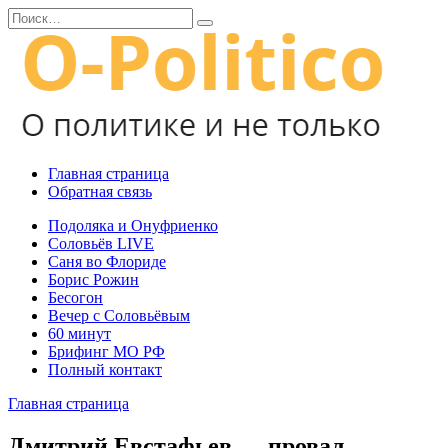
Перейти
Search
к
for:
содержанию
Главная страница
Обратная связь
Подоляка и Онуфриенко
Соловьёв LIVE
Саня во Флориде
Борис Рожин
Бесогон
Вечер с Соловьёвым
60 минут
Брифинг МО РФ
Полный контакт
Главная страница
Дмитрий Евстафьев — провал