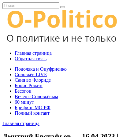
Перейти
Search
к
for:
содержанию
Главная страница
Обратная связь
Подоляка и Онуфриенко
Соловьёв LIVE
Саня во Флориде
Борис Рожин
Бесогон
Вечер с Соловьёвым
60 минут
Брифинг МО РФ
Полный контакт
Главная страница
Дмитрий Евстафьев — 16.04.2023 |