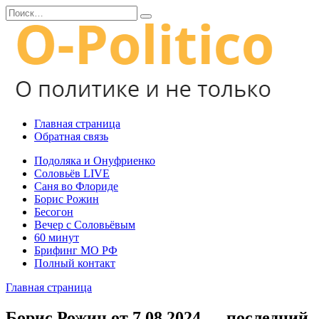
Перейти
Search
к
for:
содержанию
Главная страница
Обратная связь
Подоляка и Онуфриенко
Соловьёв LIVE
Саня во Флориде
Борис Рожин
Бесогон
Вечер с Соловьёвым
60 минут
Брифинг МО РФ
Полный контакт
Главная страница
Борис Рожин от 7.08.2024 — последний