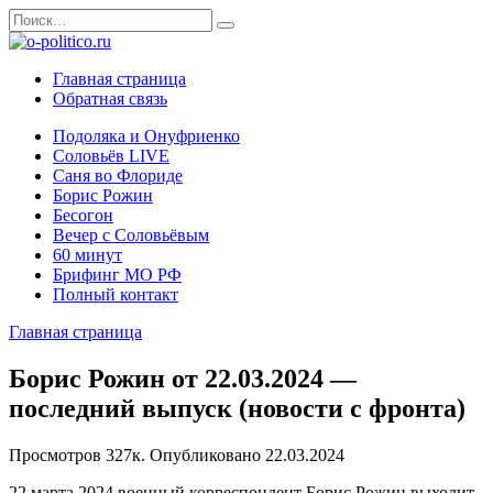
Перейти
Search
к
for:
содержанию
Главная страница
Обратная связь
Подоляка и Онуфриенко
Соловьёв LIVE
Саня во Флориде
Борис Рожин
Бесогон
Вечер с Соловьёвым
60 минут
Брифинг МО РФ
Полный контакт
Главная страница
Борис Рожин от 22.03.2024 —
последний выпуск (новости с фронта)
Просмотров
327к.
Опубликовано
22.03.2024
22 марта 2024 военный корреспондент Борис Рожин выходит