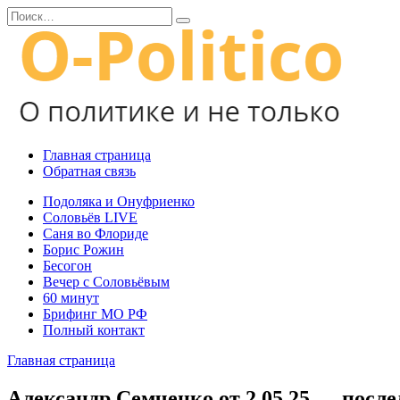
Перейти
Search
к
for:
содержанию
Главная страница
Обратная связь
Подоляка и Онуфриенко
Соловьёв LIVE
Саня во Флориде
Борис Рожин
Бесогон
Вечер с Соловьёвым
60 минут
Брифинг МО РФ
Полный контакт
Главная страница
Александр Семченко от 2.05.25 — посл