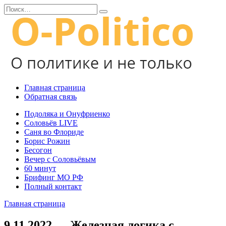
Перейти
Search
к
for:
содержанию
Главная страница
Обратная связь
Подоляка и Онуфриенко
Соловьёв LIVE
Саня во Флориде
Борис Рожин
Бесогон
Вечер с Соловьёвым
60 минут
Брифинг МО РФ
Полный контакт
Главная страница
9.11.2022 — Железная логика с