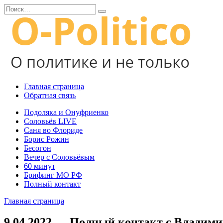
Перейти
Search
к
for:
содержанию
Главная страница
Обратная связь
Подоляка и Онуфриенко
Соловьёв LIVE
Саня во Флориде
Борис Рожин
Бесогон
Вечер с Соловьёвым
60 минут
Брифинг МО РФ
Полный контакт
Главная страница
9.04.2022 — Полный контакт с Владим