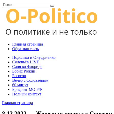
Перейти
Search
к
for:
содержанию
Главная страница
Обратная связь
Подоляка и Онуфриенко
Соловьёв LIVE
Саня во Флориде
Борис Рожин
Бесогон
Вечер с Соловьёвым
60 минут
Брифинг МО РФ
Полный контакт
Главная страница
8.12.2022 — Железная логика с Сергее