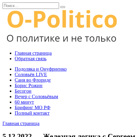
Перейти
Search
к
for:
содержанию
Главная страница
Обратная связь
Подоляка и Онуфриенко
Соловьёв LIVE
Саня во Флориде
Борис Рожин
Бесогон
Вечер с Соловьёвым
60 минут
Брифинг МО РФ
Полный контакт
Главная страница
5.12.2022 — Железная логика с Сергее