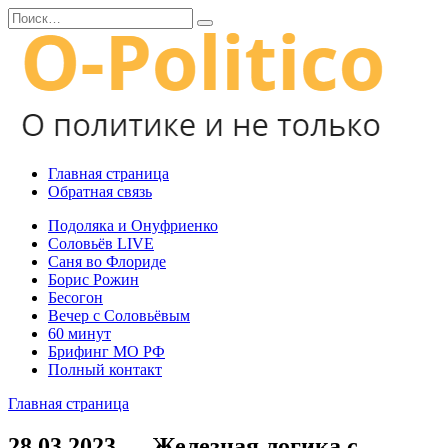
Перейти
Search
к
for:
содержанию
Главная страница
Обратная связь
Подоляка и Онуфриенко
Соловьёв LIVE
Саня во Флориде
Борис Рожин
Бесогон
Вечер с Соловьёвым
60 минут
Брифинг МО РФ
Полный контакт
Главная страница
28.03.2023 — Железная логика с