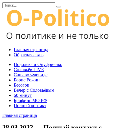
Перейти
Search
к
for:
содержанию
Главная страница
Обратная связь
Подоляка и Онуфриенко
Соловьёв LIVE
Саня во Флориде
Борис Рожин
Бесогон
Вечер с Соловьёвым
60 минут
Брифинг МО РФ
Полный контакт
Главная страница
28.03.2022 — Полный контакт с