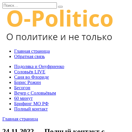
Перейти
Search
к
for:
содержанию
Главная страница
Обратная связь
Подоляка и Онуфриенко
Соловьёв LIVE
Саня во Флориде
Борис Рожин
Бесогон
Вечер с Соловьёвым
60 минут
Брифинг МО РФ
Полный контакт
Главная страница
24.11.2022 — Полный контакт с