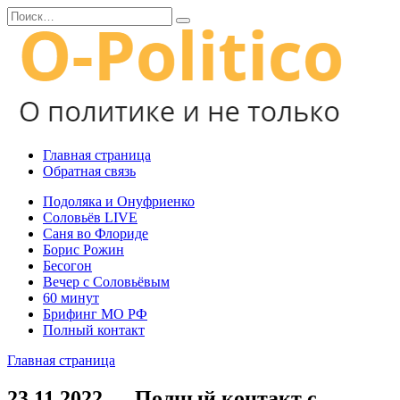
Перейти
Search
к
for:
содержанию
Главная страница
Обратная связь
Подоляка и Онуфриенко
Соловьёв LIVE
Саня во Флориде
Борис Рожин
Бесогон
Вечер с Соловьёвым
60 минут
Брифинг МО РФ
Полный контакт
Главная страница
23.11.2022 — Полный контакт с