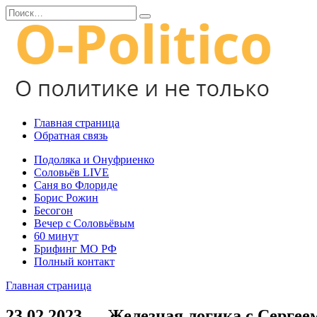
Перейти
Search
к
for:
содержанию
Главная страница
Обратная связь
Подоляка и Онуфриенко
Соловьёв LIVE
Саня во Флориде
Борис Рожин
Бесогон
Вечер с Соловьёвым
60 минут
Брифинг МО РФ
Полный контакт
Главная страница
23.02.2023 — Железная логика с Серге