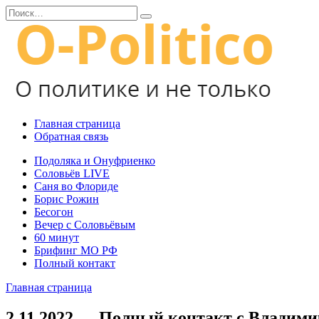
Перейти
Search
к
for:
содержанию
Главная страница
Обратная связь
Подоляка и Онуфриенко
Соловьёв LIVE
Саня во Флориде
Борис Рожин
Бесогон
Вечер с Соловьёвым
60 минут
Брифинг МО РФ
Полный контакт
Главная страница
2.11.2022 — Полный контакт с Владим