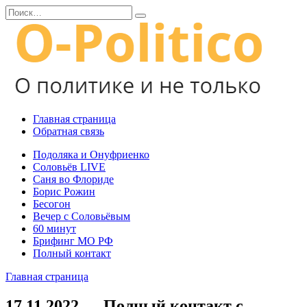
Перейти
Search
к
for:
содержанию
Главная страница
Обратная связь
Подоляка и Онуфриенко
Соловьёв LIVE
Саня во Флориде
Борис Рожин
Бесогон
Вечер с Соловьёвым
60 минут
Брифинг МО РФ
Полный контакт
Главная страница
17.11.2022 — Полный контакт с