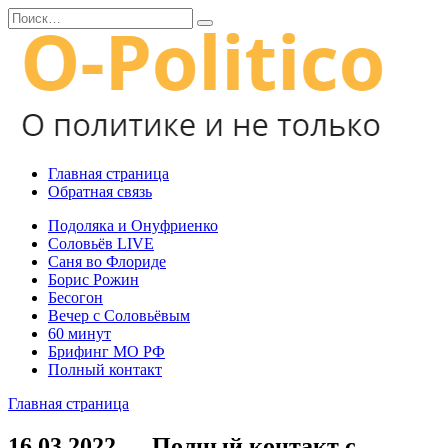
Перейти
Search
к
for:
содержанию
Главная страница
Обратная связь
Подоляка и Онуфриенко
Соловьёв LIVE
Саня во Флориде
Борис Рожин
Бесогон
Вечер с Соловьёвым
60 минут
Брифинг МО РФ
Полный контакт
Главная страница
16.03.2022 — Полный контакт с