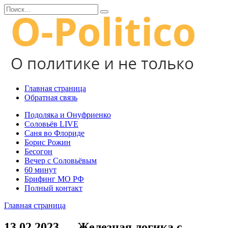
Перейти
Search
к
for:
содержанию
Главная страница
Обратная связь
Подоляка и Онуфриенко
Соловьёв LIVE
Саня во Флориде
Борис Рожин
Бесогон
Вечер с Соловьёвым
60 минут
Брифинг МО РФ
Полный контакт
Главная страница
13.02.2023 — Железная логика с