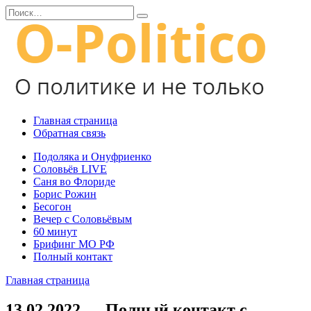
Перейти
Search
к
for:
содержанию
Главная страница
Обратная связь
Подоляка и Онуфриенко
Соловьёв LIVE
Саня во Флориде
Борис Рожин
Бесогон
Вечер с Соловьёвым
60 минут
Брифинг МО РФ
Полный контакт
Главная страница
13.02.2022 — Полный контакт с