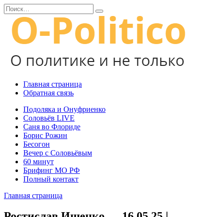
Перейти
Search
к
for:
содержанию
Главная страница
Обратная связь
Подоляка и Онуфриенко
Соловьёв LIVE
Саня во Флориде
Борис Рожин
Бесогон
Вечер с Соловьёвым
60 минут
Брифинг МО РФ
Полный контакт
Главная страница
Ростислав Ищенко — 16.05.25 |