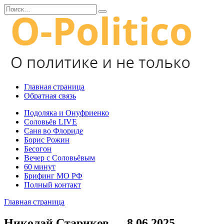
Перейти
Search
к
for:
содержанию
Главная страница
Обратная связь
Подоляка и Онуфриенко
Соловьёв LIVE
Саня во Флориде
Борис Рожин
Бесогон
Вечер с Соловьёвым
60 минут
Брифинг МО РФ
Полный контакт
Главная страница
Николай Стариков — 8.06.2025