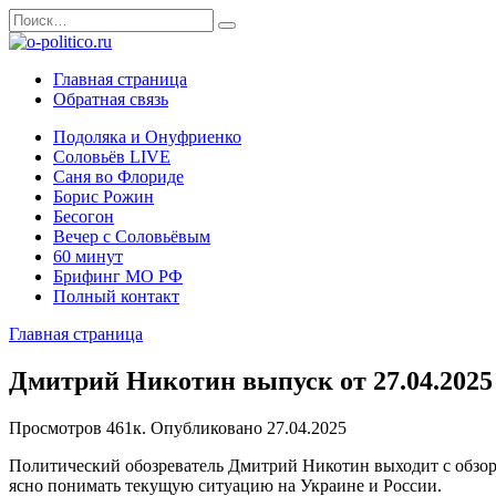
Перейти
Search
к
for:
содержанию
Главная страница
Обратная связь
Подоляка и Онуфриенко
Соловьёв LIVE
Саня во Флориде
Борис Рожин
Бесогон
Вечер с Соловьёвым
60 минут
Брифинг МО РФ
Полный контакт
Главная страница
Дмитрий Никотин выпуск от 27.04.2025
Просмотров
461к.
Опубликовано
27.04.2025
Политический обозреватель Дмитрий Никотин выходит с обзоро
ясно понимать текущую ситуацию на Украине и России.