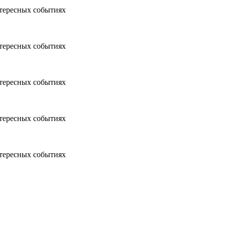
нтересных событиях
нтересных событиях
нтересных событиях
нтересных событиях
нтересных событиях