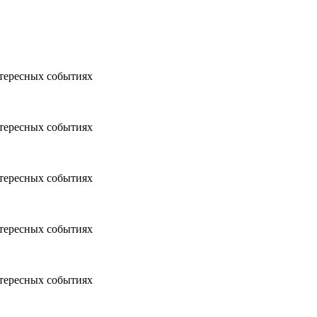
нтересных событиях
нтересных событиях
нтересных событиях
нтересных событиях
нтересных событиях