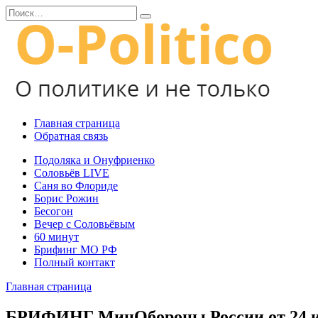
Перейти
Search
к
for:
содержанию
Главная страница
Обратная связь
Подоляка и Онуфриенко
Соловьёв LIVE
Саня во Флориде
Борис Рожин
Бесогон
Вечер с Соловьёвым
60 минут
Брифинг МО РФ
Полный контакт
Главная страница
БРИФИНГ МинОбороны России от 24 и