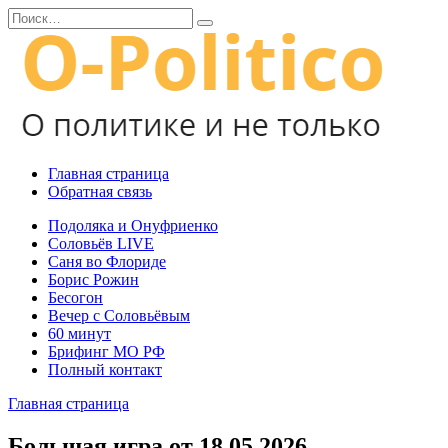
Перейти
Search
к
for:
содержанию
Главная страница
Обратная связь
Подоляка и Онуфриенко
Соловьёв LIVE
Саня во Флориде
Борис Рожин
Бесогон
Вечер с Соловьёвым
60 минут
Брифинг МО РФ
Полный контакт
Главная страница
Большая игра от 18.05.2026